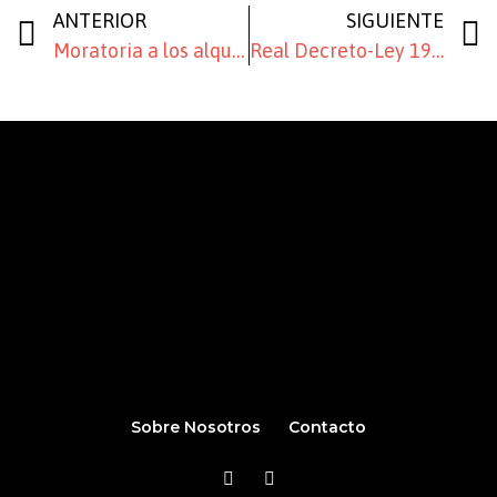
ANTERIOR
SIGUIENTE
Moratoria a los alquileres a PYMES y autónomos y novedades fiscales Real Decreto-ley 15/2020
Real Decreto-Ley 19/2020, de 26 de mayo, por el que se adoptan medidas complementarias en materia agraria, científica, económica, de empleo y Seguridad Social y tributarias para paliar los efectos del COVID-19
Sobre Nosotros
Contacto