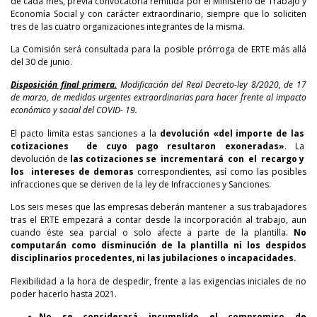
de cada mes, previa convocatoria remitida por el Ministerio de Trabajo y
Economía Social y con carácter extraordinario, siempre que lo soliciten
tres de las cuatro organizaciones integrantes de la misma.
La Comisión será consultada para la posible prórroga de ERTE más allá
del 30 de junio.
Disposición final primera.
Modificación del Real Decreto-ley 8/2020, de 17
de marzo, de medidas urgentes extraordinarias para hacer frente al impacto
económico y social del COVID- 19.
El pacto limita estas sanciones a la
devolución «del importe de las
cotizaciones de cuyo pago resultaron exoneradas»
. La
devolución de
las cotizaciones se incrementará con el recargo y
los intereses de demoras
correspondientes, así como las posibles
infracciones que se deriven de la ley de Infracciones y Sanciones.
Los seis meses que las empresas deberán mantener a sus trabajadores
tras el ERTE empezará a contar desde la incorporación al trabajo, aun
cuando éste sea parcial o solo afecte a parte de la plantilla.
No
computarán como disminución de la plantilla ni los despidos
disciplinarios procedentes, ni las jubilaciones o incapacidades.
Flexibilidad a la hora de despedir, frente a las exigencias iniciales de no
poder hacerlo hasta 2021.
No se considerará incumplido el compromiso de