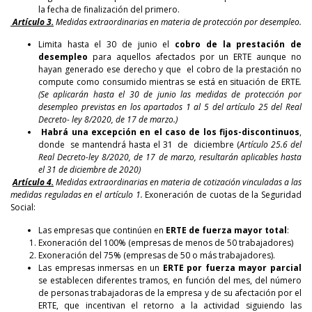
la fecha de finalización del primero.
Artículo 3.
Medidas extraordinarias en materia de protección por desempleo.
Limita hasta el 30 de junio el
cobro de la prestación de
desempleo
para aquellos afectados por un ERTE aunque no
hayan generado ese derecho y que el cobro de la prestación no
compute como consumido mientras se está en situación de ERTE
.
(Se aplicarán hasta el 30 de junio las medidas de protección por
desempleo previstas en los apartados 1 al 5 del artículo 25 del Real
Decreto- ley 8/2020, de 17 de marzo.)
Habrá
una
excepción
en el
caso
de los fijos-discontinuos
,
donde se mantendrá hasta el 31 de diciembre (
Artículo 25.6 del
Real Decreto-ley 8/2020, de 17 de marzo, resultarán aplicables hasta
el 31 de diciembre de 2020)
Artículo 4.
Medidas extraordinarias en materia de cotización vinculadas a las
medidas reguladas en el artículo 1.
Exoneración de cuotas de la Seguridad
Social:
Las empresas que continúen en
ERTE de fuerza mayor total
:
Exoneración del 100% (empresas de menos de 50 trabajadores)
Exoneración del 75% (empresas de 50 o más trabajadores).
Las empresas inmersas en un
ERTE por fuerza mayor parcial
se establecen diferentes tramos, en función del mes, del número
de personas trabajadoras de la empresa y de su afectación por el
ERTE, que incentivan el retorno a la actividad siguiendo las